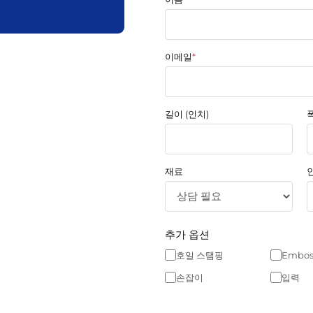
이메일
*
길이 (인치)
폭
재료
추가 옵션
호일 스탬핑
Embos
손잡이
입력