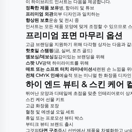
이 하이브리드 인서트는 다음을 제공합니다.
정확한 제품 보유
병, 항아리 및 튜브
프리미엄 외관
외부 디자인과 일치하는
향상된 보호
운송 및 전시 중
인서트는 모든 제품 모양에 맞게 조정할 수 있으므로 스
프리미엄 표면 마무리 옵션
고급 브랜딩을 지원하기 위해 다각형 상자는 다음과 같은
핫호일 스탬핑
(금, 실버, 로즈 골드)
엠보싱/데보싱
질감이있는 브랜딩을 위해
스팟 UV
광택 하이라이트를 위해
매트 또는 소프트 터치 라미네이션
세련된 손 느낌을 위
전체 CMYK 인쇄
예술적 또는 미니멀 한 화장품 디자인
하이 엔드 뷰티 & 스킨 케어
뛰어난 모양과 디테일에 초점을 맞춘 인테리어로이 상
스킨 케어 선물 키트
고급 화장품 포장
혈청 및 에센셜 오일 세트
휴일 또는 프로모션 뷰티 박스
부티크 뷰티 브랜드 출시
그것의
다면 구조
즉시 선반에서 제품을 차별화하고 unb