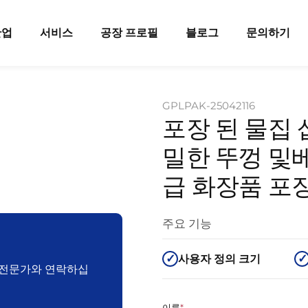
산업
서비스
공장 프로필
블로그
문의하기
GPLPAK-25042116
포장 된 물집
밀한 뚜껑 및베
급 화장품 포
주요 기능
사용자 정의 크기
장 전문가와 연락하십
이름
*