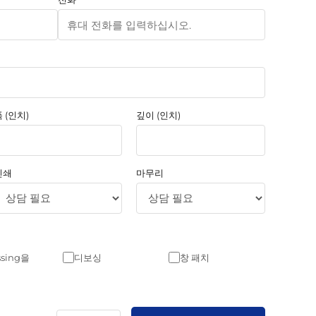
 (인치)
깊이 (인치)
인쇄
마무리
sing을
디보싱
창 패치