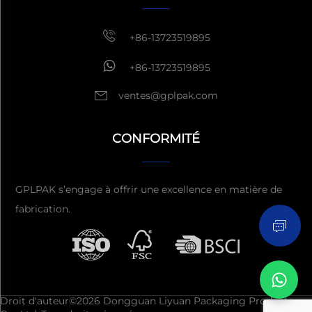
+86-13723519895
+86-13723519895
ventes@gplpak.com
CONFORMITÉ
Envoyez l'enquête
GPLPAK s’engage à offrir une excellence en matière de
fabrication.
Droit d'auteur©2026 Dongguan Liyuan Packaging Products