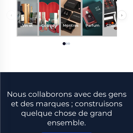
‹
›
Vin et
Cosméti
Montres
Parfum
Chocola
C
boisson
ques
& Bijoux
et
t
s
fragranc
e
Nous collaborons avec des gens
et des marques ; construisons
quelque chose de grand
ensemble.