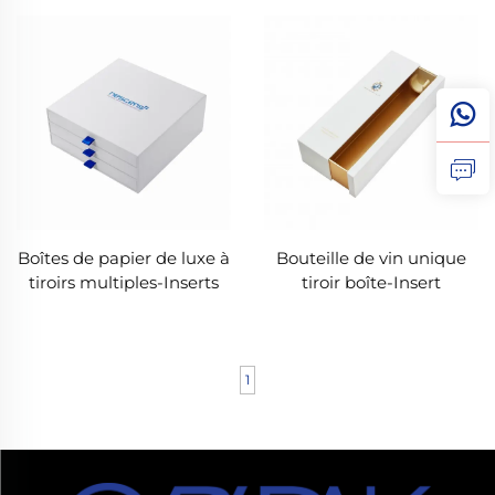
personnalisée de luxe
luxe pour le parfum
avec plateau blister et
fenêtre transparente pour
emballage cosmétique-
OEM Beauty Box
Fournisseur
Boîtes de papier de luxe à
Bouteille de vin unique
tiroirs multiples-Inserts
tiroir boîte-Insert
sur mesure et solutions
personnalisé & Logo
d'emballage entièrement
feuille gaufré
personnalisables
1