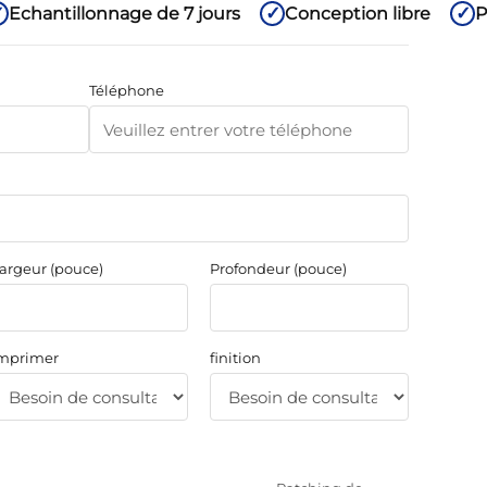
Echantillonnage de 7 jours
Conception libre
P
Téléphone
argeur (pouce)
Profondeur (pouce)
mprimer
finition