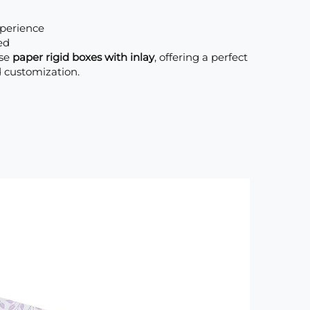
perience
ed
ose
paper rigid boxes with inlay
, offering a perfect
nd customization.