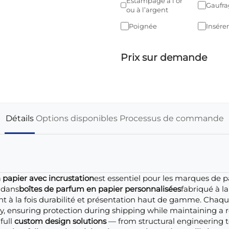
Estampage à l’or
Gaufra
ou à l’argent
Poignée
Insérer
Prix sur demande
Détails
Options disponibles
Processus de commande
papier avec incrustation
est essentiel pour les marques de p
 dans
boîtes de parfum en papier personnalisées
fabriqué à l
ant à la fois durabilité et présentation haut de gamme. Chaq
ely, ensuring protection during shipping while maintaining a
full
custom design solutions
— from structural engineering t