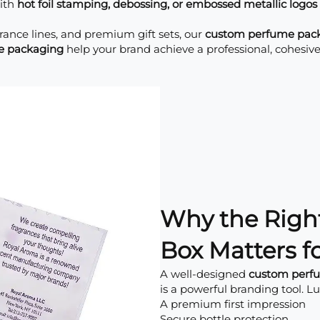
with
hot foil stamping, debossing, or embossed metallic logos
rance lines, and premium gift sets, our
custom perfume packa
e packaging
help your brand achieve a professional, cohesiv
Why the Righ
Box Matters f
A well-designed
custom perf
is a powerful branding tool. L
A premium first impression
Secure bottle protection