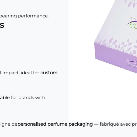
-bearing performance.
s
l impact, ideal for
custom
able for brands with
ligne de
personalised perfume packaging
— fabriqué avec préc