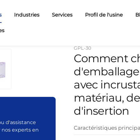
s
Industries
Services
Profil de l'usine
B
es
GPL-30
Comment cho
d'emballage
avec incrust
matériau, de
d'insertion
ou d'assistance
Caractéristiques principa
r nos experts en