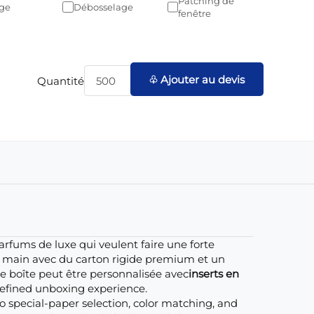
Patching de
ge
Débosselage
fenêtre
♧ Ajouter au devis
Quantité
arfums de luxe qui veulent faire une forte
a main avec du carton rigide premium et un
ue boîte peut être personnalisée avec
inserts en
 refined unboxing experience.
o special-paper selection, color matching, and