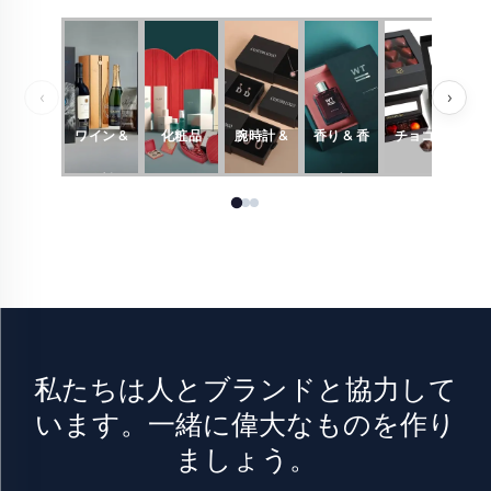
‹
›
ワイン &
化粧品
腕時計 &
香り & 香
チョコレ
飲料
ジュエリ
水
ート
ー
私たちは人とブランドと協力して
います。一緒に偉大なものを作り
ましょう。