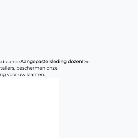
roduceren
Aangepaste kleding dozen
Die
ailers, beschermen onze
ing voor uw klanten.