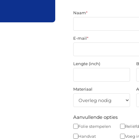
Naam
*
E-mail
*
Lengte (inch)
B
Materiaal
A
Aanvullende opties
Folie stempelen
Reliëf
Handvat
Voeg i