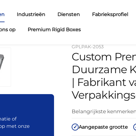
en
Industrieën
Diensten
Fabrieksprofiel
ons op
Premium Rigid Boxes
GPLPAK-2053
Custom Pre
Duurzame K
| Fabrikant 
Verpakking
Belangrijkste kenmerke
atie of
 op met onze
Aangepaste grootte