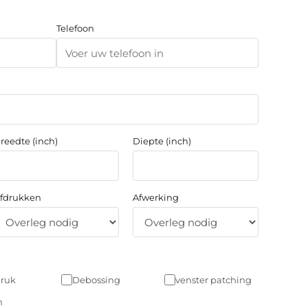
Telefoon
reedte (inch)
Diepte (inch)
fdrukken
Afwerking
druk
Debossing
venster patching
n