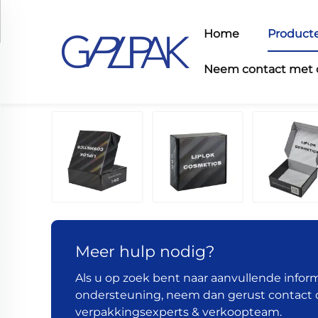
Home
Product
Neem contact met 
Meer hulp nodig?
Als u op zoek bent naar aanvullende inform
ondersteuning, neem dan gerust contact
verpakkingsexperts & verkoopteam.