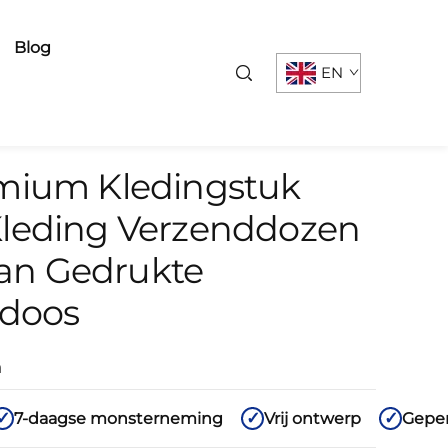
Blog
EN
mium Kledingstuk
leding Verzenddozen
van Gedrukte
sdoos
n
7-daagse monsterneming
Vrij ontwerp
Geper