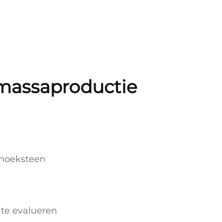
massaproductie
 hoeksteen
 te evalueren