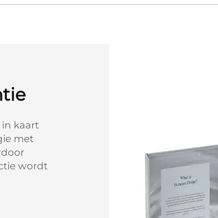
ntie
in kaart
gie met
rdoor
uctie wordt