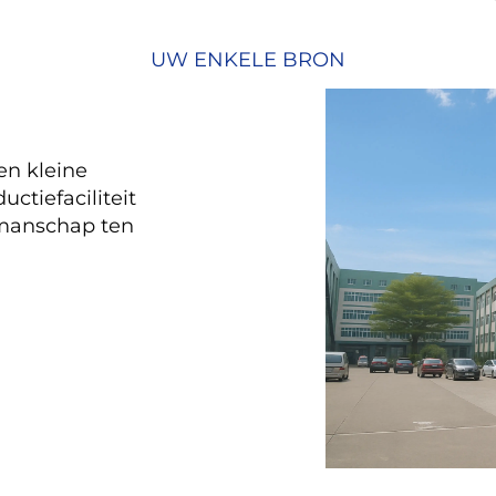
UW ENKELE BRON
en kleine
ctiefaciliteit
kmanschap ten