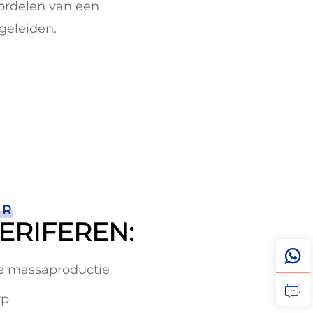
oordelen van een
geleiden.
ER
ERIFEREN:
 de massaproductie
rp