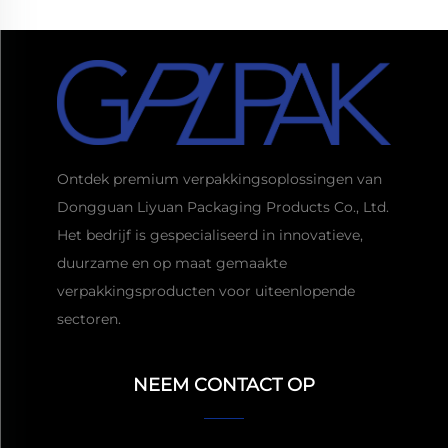
Ontdek premium verpakkingsoplossingen van
Dongguan Liyuan Packaging Products Co., Ltd.
Het bedrijf is gespecialiseerd in innovatieve,
duurzame en op maat gemaakte
verpakkingsproducten voor uiteenlopende
Vraag een offerte aan
sectoren.
Gewoonlijk antwoord
binnen 1 uur
NEEM CONTACT OP