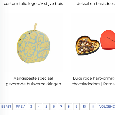
custom folie logo UV stijve buis
deksel en basisdoos
voor body spray
premium
geschenkverpakki
Luxe rode hartvormige
Aangepaste speciaal
chocoladedoos | Roma
gevormde buisverpakkingen
geschenkverpakkin
voor cadeau-en cosmetische
gouden kartonnen inz
producten: oplossingen voor
premium merkpresentatie
EERST
PREV
3
4
5
6
7
8
9
10
11
VOLGEN