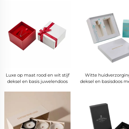
Premium
geschenkverpakking met
bijpassende papieren zak
Luxe op maat rood en wit stijf
Witte huidverzorging
deksel en basis juwelendoos
deksel en basisdoos me
met lintboog
EVA-omwikkelde inzet
lintboog