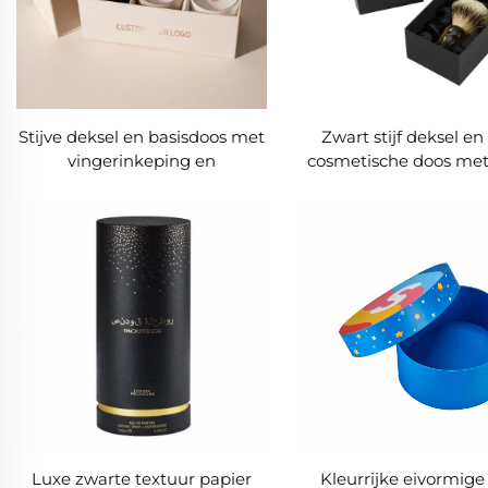
Stijve deksel en basisdoos met
Zwart stijf deksel en
vingerinkeping en
cosmetische doos met 
binnenverdeler | Aangepaste
gevoerde inzetstuk | E
geschenkverpakking voor
verpakking voor m
kaarsen en meer
upborstels en
schoonheidshulpmid
Luxe zwarte textuur papier
Kleurrijke eivormige 