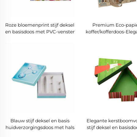
Roze bloemenprint stijf deksel
Premium Eco-papi
en basisdoos met PVC-venster
koffer/kofferdoos-Eleg
| Elegante geschenkdoos met
functionele verpakkin
verdeler voor koekjes en
snoepjes
Blauw stijf deksel en basis
Elegante kerstboomv
huidverzorgingsdoos met hals
stijf deksel en basisdo
en witte EVA-inzetstuk |
geschenkverpakki