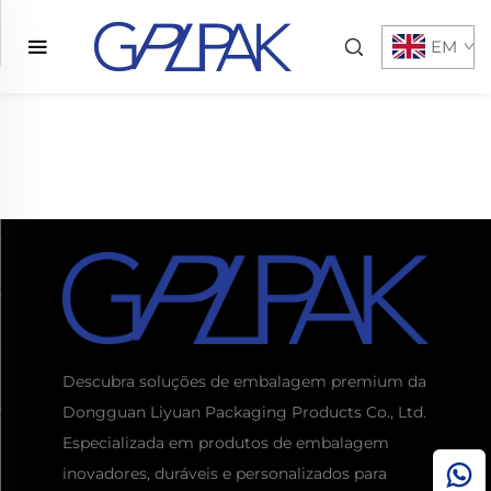
EM
Descubra soluções de embalagem premium da
Dongguan Liyuan Packaging Products Co., Ltd.
Especializada em produtos de embalagem
inovadores, duráveis e personalizados para