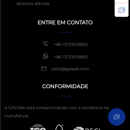
diversos setores.
Obtenha um orçamento
Geralmente responda em
ENTRE EM CONTATO
1 hora
+86-13723519895
+86-13723519895
sales@gplpak.com
CONFORMIDADE
Enviar Inquérito
A GPLPAK está comprometida com a excelência na
manufatura.