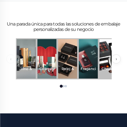
Una parada única para todas las soluciones de embalaje
personalizadas de su negocio
‹
›
Vino &
Cosméti
Reloj &
Fraganci
Chocola
R
Bebidas
cos
Joyería
a y
te
perfume