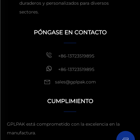
duraderos y personalizados para diversos
sectores.
Obtener una cita
Por lo
general, responder dentro
de 1 hora
PÓNGASE EN CONTACTO
+86-13723519895
+86-13723519895
sales@gplpak.com
CUMPLIMIENTO
Enviar consulta
GPLPAK está comprometido con la excelencia en la
manufactura.