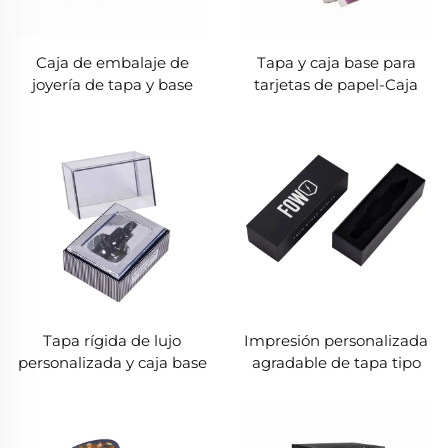
Caja de embalaje de
Tapa y caja base para
joyería de tapa y base
tarjetas de papel-Caja
para cosméticos collar
rígida personalizada con
anillo regalo caja de papel
logotipo en relieve
personalizado
Tapa rígida de lujo
Impresión personalizada
personalizada y caja base
agradable de tapa tipo
para perfume con
caja de regalo de cartón
cubierta acrílica
rígido con embalaje de
bandeja de espuma EVA