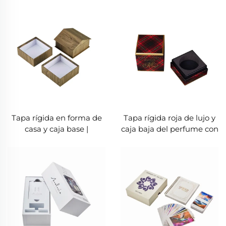
cinta | Embalaje elegante
tapa y de la base del
para regalos sorpresa
papel de tarjeta del oro
con el inserto de EVA y el
manual de instrucciones
Tapa rígida en forma de
Tapa rígida roja de lujo y
casa y caja base |
caja baja del perfume con
Embalaje de regalo de
el parte movible de EVA y
textura de madera
la hoja de oro
creativa