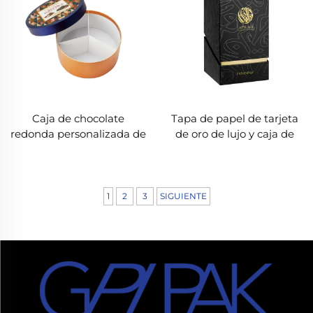
para caja de teléfono
móvil
Caja de chocolate
Tapa de papel de tarjeta
redonda personalizada de
de oro de lujo y caja de
borde plano con divisores
perfume base con inserto
de papel | Embalaje
personalizado
directo de fábrica
asequible
1
2
3
SIGUIENTE