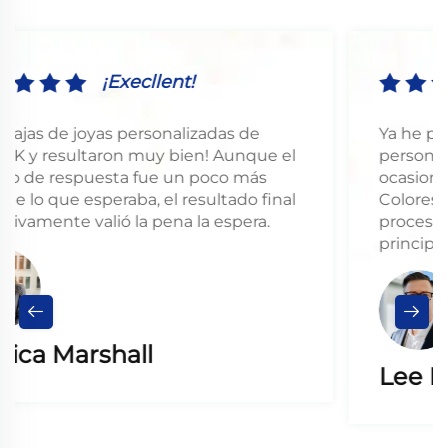
¡Execllent!
Ya he pedido cajas impresas
 el
personalizadas dos veces, y en ambas
ocasiones la calidad fue excepcional.
nal
Colores vibrantes, impresión nítida y un
proceso de pedido realmente suave de
principio a fin.
Lee Lauren