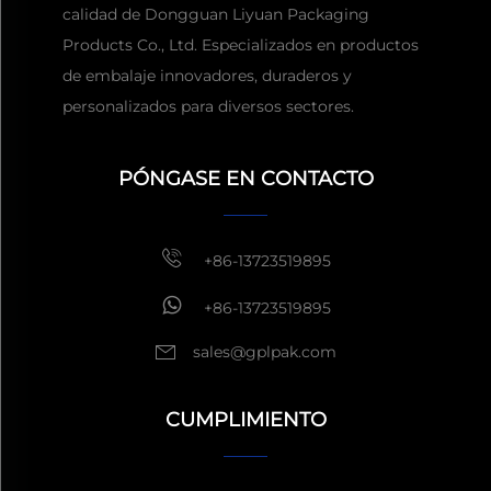
calidad de Dongguan Liyuan Packaging
Products Co., Ltd. Especializados en productos
de embalaje innovadores, duraderos y
personalizados para diversos sectores.
Obtener una cita
Por lo
general, responder dentro
PÓNGASE EN CONTACTO
de 1 hora
+86-13723519895
+86-13723519895
sales@gplpak.com
CUMPLIMIENTO
Enviar consulta