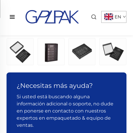
EN
¿Necesitas más ayuda?
Si usted está buscando alguna
información adicional o soporte, no dude
en ponerse en contacto con nuestros
expertos en empaquetado & equipo de
ventas.