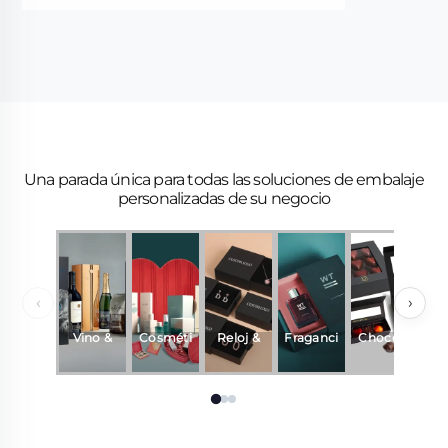
Una parada única para todas las soluciones de embalaje
personalizadas de su negocio
‹
›
Vino &
Cosméti
Reloj &
Fraganci
Chocola
R
Bebidas
cos
Joyería
a y
te
perfume