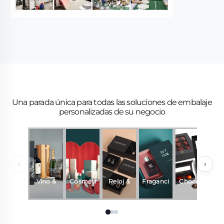
Una parada única para todas las soluciones de embalaje
personalizadas de su negocio
‹
›
Vino &
Cosméti
Reloj &
Fraganci
Chocola
R
Bebidas
cos
Joyería
a y
te
perfume