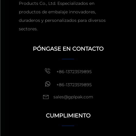
Products Co., Ltd. Especializados en
productos de embalaje innovadores,
duraderos y personalizados para diversos
sectores.
Obtener una cita
Por lo
general, responder dentro
de 1 hora
PÓNGASE EN CONTACTO
+86-13723519895
+86-13723519895
sales@gplpak.com
CUMPLIMIENTO
Enviar consulta