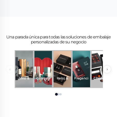
Una parada única para todas las soluciones de embalaje
personalizadas de su negocio
‹
›
Vino &
Cosméti
Reloj &
Fraganci
Chocola
R
Bebidas
cos
Joyería
a y
te
perfume