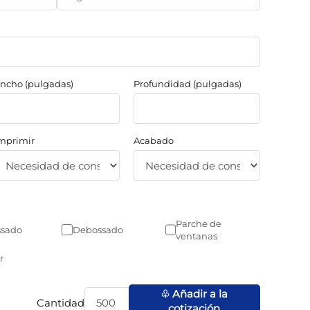
ncho (pulgadas)
Profundidad (pulgadas)
mprimir
Acabado
Parche de
sado
Debossado
ventanas
r
♧ Añadir a la
Cantidad
cotización