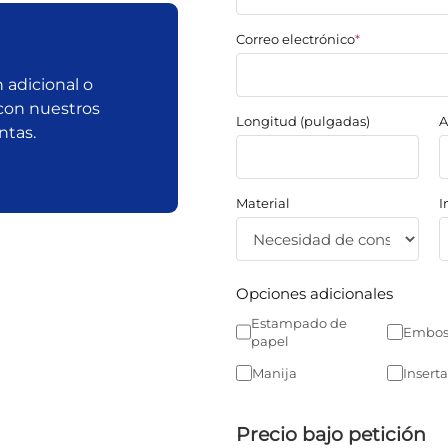
Correo electrónico
*
 adicional o
con nuestros
Longitud (pulgadas)
A
ntas.
Material
I
Opciones adicionales
Estampado de
Embos
papel
Manija
Inserta
Precio bajo petición