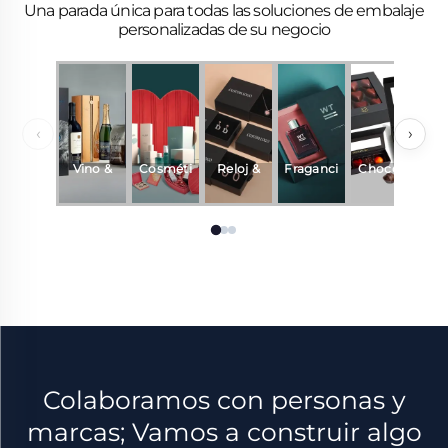
Una parada única para todas las soluciones de embalaje
personalizadas de su negocio
‹
›
Vino &
Cosméti
Reloj &
Fraganci
Chocola
R
Bebidas
cos
Joyería
a y
te
perfume
Colaboramos con personas y
marcas; Vamos a construir algo