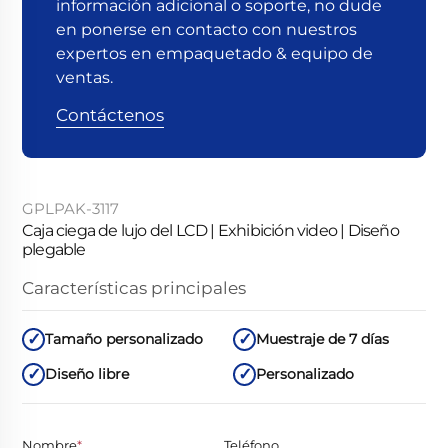
información adicional o soporte, no dude
en ponerse en contacto con nuestros
expertos en empaquetado & equipo de
ventas.
Contáctenos
GPLPAK-3117
Caja ciega de lujo del LCD | Exhibición video | Diseño
plegable
Características principales
Tamaño personalizado
Muestraje de 7 días
Diseño libre
Personalizado
Nombre
*
Teléfono