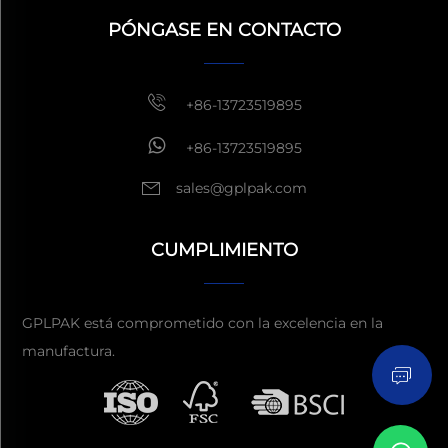
general, responder dentro
de 1 hora
PÓNGASE EN CONTACTO
+86-13723519895
+86-13723519895
sales@gplpak.com
CUMPLIMIENTO
Enviar consulta
GPLPAK está comprometido con la excelencia en la
manufactura.