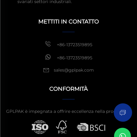
svariati settori industriali.
Ottieni un preventivo
Di
solito risposta entro 1 ora
METTITI IN CONTATTO
+86-13723519895
+86-13723519895
sales@gplpak.com
CONFORMITÀ
Invia richiesta
GPLPAK è impegnata a offrire eccellenza nella produzione.