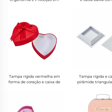
Caixas de Papel
arredondados | Em
luxo personaliz
impressão do lo
Tampa rígida vermelha em
Tampa rígida e ca
forma de coração e caixa de
pirâmide triangula
presente base com laço |
Embalagem de luxo
Embalagem romântica
personaliz
personalizada para presentes
especiais