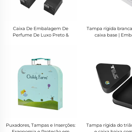
Caixa De Embalagem De
Tampa rígida branca
Perfume De Luxo Preto &
caixa base | Em
Branco | Tampa rígida e Design
luxuosas para garraf
Base para Apresentação De
do perfum
Fragrâncias High-End
Puxadores, Tampas e Inserções:
Tampa rígida do triâ
Ergonomia e Proteção em
e caixa baixa co