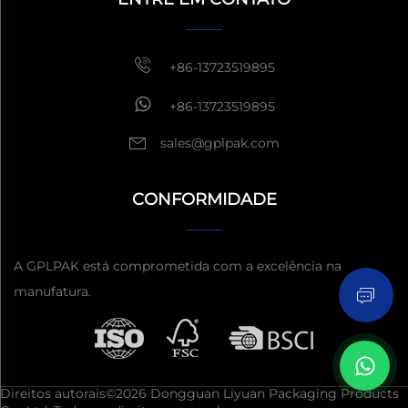
1 hora
+86-13723519895
+86-13723519895
sales@gplpak.com
CONFORMIDADE
Enviar Inquérito
A GPLPAK está comprometida com a excelência na
manufatura.
Direitos autorais©2026 Dongguan Liyuan Packaging Products