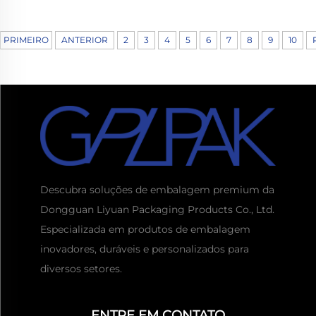
Cosmetic Packaging
PRIMEIRO
ANTERIOR
2
3
4
5
6
7
8
9
10
Descubra soluções de embalagem premium da
Dongguan Liyuan Packaging Products Co., Ltd.
Especializada em produtos de embalagem
inovadores, duráveis e personalizados para
diversos setores.
Obtenha um orçamento
Geralmente responda em
ENTRE EM CONTATO