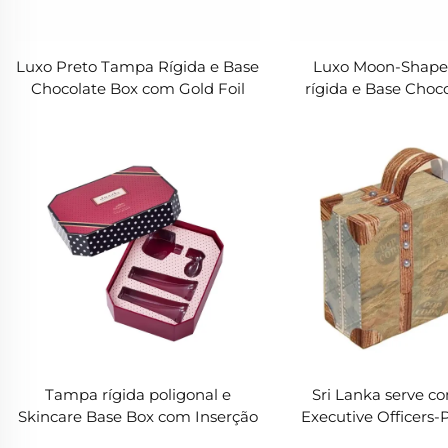
Luxo Preto Tampa Rígida e Base
Luxo Moon-Shap
Chocolate Box com Gold Foil
rígida e Base Choco
Logo e Blister Insert
Embalagem cri
personalizada com 
papelão ou
Tampa rígida poligonal e
Sri Lanka serve c
Skincare Base Box com Inserção
Executive Officers-
Blister Envolvido | Luxury
Builder & St An