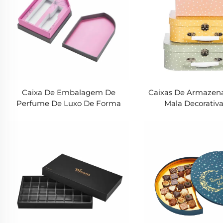
Caixa De Embalagem De
Caixas De Armazen
Perfume De Luxo De Forma
Mala Decorativa
Irregular | Tampa Rígida E
Sustentável At
Design Base Com Inserção
Crescimento Do 
Envolvida EVA Branca