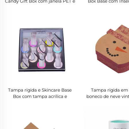
Candy Gift Box com janela PET e
Box Base com Inser
Gold Cardboard Insert
Preto | Embalagem
Premiu
Tampa rígida e Skincare Base
Tampa rígida em
Box com tampa acrílica e
boneco de neve vint
inserção plástica | Premium
base | Custom Hol
Cosmetic Packaging
Packagin