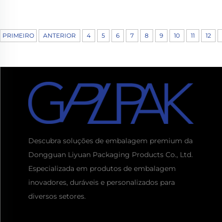
e embalagem prática
registro feito sob
para a garrafa 
PRIMEIRO
ANTERIOR
4
5
6
7
8
9
10
11
12
Descubra soluções de embalagem premium da
Dongguan Liyuan Packaging Products Co., Ltd.
Especializada em produtos de embalagem
inovadores, duráveis e personalizados para
diversos setores.
Obtenha um orçamento
Geralmente responda em