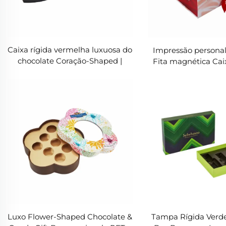
Caixa rígida vermelha luxuosa do
Impressão persona
chocolate Coração-Shaped |
Fita magnética Cai
Embalagem romântica do
papel rígi
presente com inserção do cartão
do ouro
Luxo Flower-Shaped Chocolate &
Tampa Rígida Verde