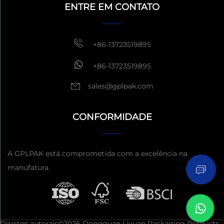
ENTRE EM CONTATO
1 hora
+86-13723519895
+86-13723519895
sales@gplpak.com
CONFORMIDADE
Enviar Inquérito
A GPLPAK está comprometida com a excelência na
manufatura.
Direitos autorais©2026 Dongguan Liyuan Packaging Products