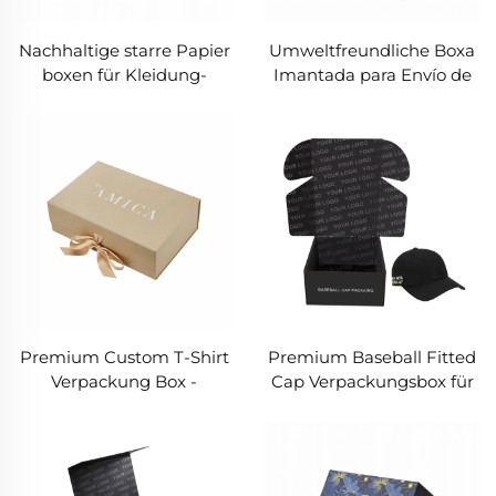
Nachhaltige starre Papier
Umweltfreundliche Boxa
boxen für Kleidung-
Imantada para Envío de
umwelt freundlich, faltbar
Clopa con Logo
und vollständig
Personalizado
anpassbar
Premium Custom T-Shirt
Premium Baseball Fitted
Verpackung Box -
Cap Verpackungsbox für
Klappbare Starre Box mit
Markenpräsentation und
Bandverschluss
Schutz