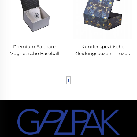
Premium Faltbare
Kundenspezifische
Magnetische Baseball
Kleidungsboxen – Luxus-
Cap Versandbox für High-
Klappverpackung für
End-Marken
Premium-Marken
1