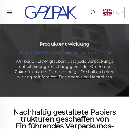
EN
Produktent wicklung
VOM KONZEPT ZUM FUNKTIONALEN DESIGN
Wir bei GPLPAK glauben, dass jede Verpackungs
entscheidung-unabhängig von der Größe-die
Zukunft unseres Planeten prägt. Deshalb arbeiten
wir eng mit Marken, Designern und Herstellern
zusammen, um intelligente, nachhaltige
Lösungen zu liefern. Wir sind bestrebt,
Unternehmen wie Ihrem dabei zu helfen, die
Sichtbarkeit und den Wert effizient zu
verbessern-wobei Nachhaltig keit im Mittelpunkt
jeder Kreation steht.
Nachhaltig gestaltete Papiers
trukturen geschaffen von
Ein führendes Verpackungs-