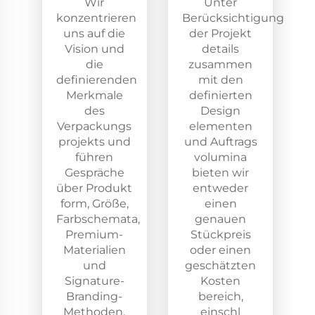
Wir
Unter
konzentrieren
Berücksichtigung
uns auf die
der Projekt
Vision und
details
die
zusammen
definierenden
mit den
Merkmale
definierten
des
Design
Verpackungs
elementen
projekts und
und Auftrags
führen
volumina
Gespräche
bieten wir
über Produkt
entweder
form, Größe,
einen
Farbschemata,
genauen
Premium-
Stückpreis
Materialien
oder einen
und
geschätzten
Signature-
Kosten
Branding-
bereich,
Methoden.
einschl