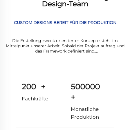
Design-Team
CUSTOM DESIGNS BEREIT FÜR DIE PRODUKTION
Die Erstellung zweck orientierter Konzepte steht im
Mittelpunkt unserer Arbeit. Sobald der Projekt auftrag und
das Framework definiert sind,
Wir bewegen uns mit dem kreativen Prozess voran.
Unser Design prozess wird vom Zweck des Produkts
geleitet, auf die Marken identität ausgerichtet, auf
genehmigte Material farben abgestimmt und
Konform mit anerkannten Umwelt standards.
200
+
500000
+
Fachkräfte
Monatliche
Produktion