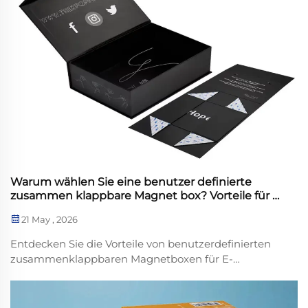
Warum wählen Sie eine benutzer definierte
zusammen klappbare Magnet box? Vorteile für E-
Commerce, Gifts & MoreIn der heutigen schnell
21 May , 2026
lebigen Einzelhandels-und E-Commerce-
Landschaft schützen Verpackungen mehr als nur
Entdecken Sie die Vorteile von benutzerdefinierten
Produkte-es ist eine Brücke zwischen Marken
zusammenklappbaren Magnetboxen für E-
und Kunden. Für Unternehmen, die bala wollen
Commerce, Geschenke,...