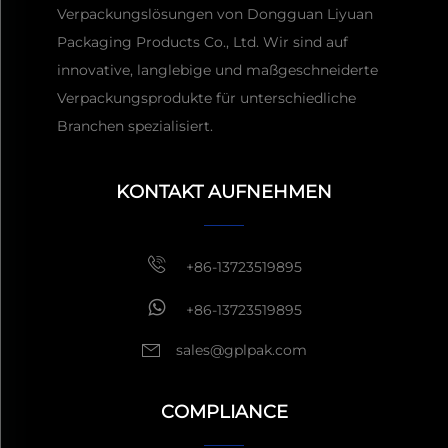
Verpackungslösungen von Dongguan Liyuan
Packaging Products Co., Ltd. Wir sind auf
innovative, langlebige und maßgeschneiderte
Verpackungsprodukte für unterschiedliche
Erhalten Sie ein Angebot
Branchen spezialisiert.
In der Regel antworten
innerhalb von 1 Stunde
KONTAKT AUFNEHMEN
+86-13723519895
+86-13723519895
sales@gplpak.com
COMPLIANCE
Anfrage senden