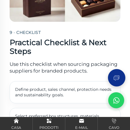
9 · CHECKLIST
Practical Checklist & Next
Steps
Invia richiesta
Use this checklist when sourcing packaging
suppliers for branded products.
Define product, sales channel, protection needs
and sustainability goals.
Select preferred box structures, materials,
finishes and insert options.
CASA
PRODOTTI
E-MAIL
CAVO