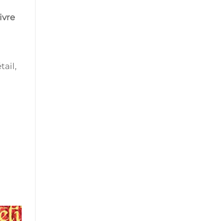
ivre
ail,